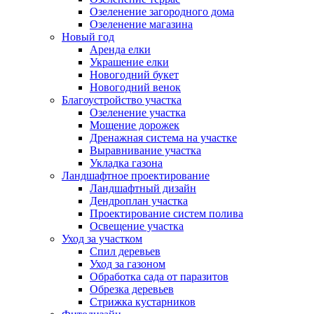
Озеленение загородного дома
Озеленение магазина
Новый год
Аренда елки
Украшение елки
Новогодний букет
Новогодний венок
Благоустройство участка
Озеленение участка
Мощение дорожек
Дренажная система на участке
Выравнивание участка
Укладка газона
Ландшафтное проектирование
Ландшафтный дизайн
Дендроплан участка
Проектирование систем полива
Освещение участка
Уход за участком
Спил деревьев
Уход за газоном
Обработка сада от паразитов
Обрезка деревьев
Стрижка кустарников