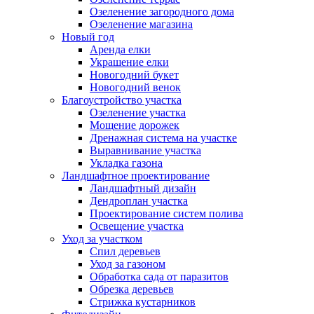
Озеленение загородного дома
Озеленение магазина
Новый год
Аренда елки
Украшение елки
Новогодний букет
Новогодний венок
Благоустройство участка
Озеленение участка
Мощение дорожек
Дренажная система на участке
Выравнивание участка
Укладка газона
Ландшафтное проектирование
Ландшафтный дизайн
Дендроплан участка
Проектирование систем полива
Освещение участка
Уход за участком
Спил деревьев
Уход за газоном
Обработка сада от паразитов
Обрезка деревьев
Стрижка кустарников