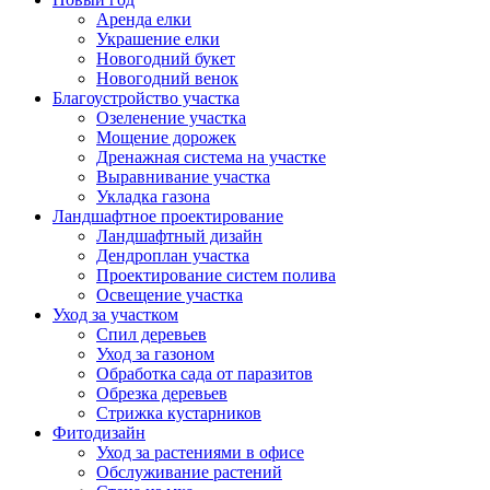
Аренда елки
Украшение елки
Новогодний букет
Новогодний венок
Благоустройство участка
Озеленение участка
Мощение дорожек
Дренажная система на участке
Выравнивание участка
Укладка газона
Ландшафтное проектирование
Ландшафтный дизайн
Дендроплан участка
Проектирование систем полива
Освещение участка
Уход за участком
Спил деревьев
Уход за газоном
Обработка сада от паразитов
Обрезка деревьев
Стрижка кустарников
Фитодизайн
Уход за растениями в офисе
Обслуживание растений