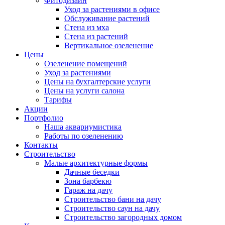
Фитодизайн
Уход за растениями в офисе
Обслуживание растений
Стена из мха
Стена из растений
Вертикальное озеленение
Цены
Озеленение помещений
Уход за растениями
Цены на бухгалтерские услуги
Цены на услуги салона
Тарифы
Акции
Портфолио
Наша аквариумистика
Работы по озеленению
Контакты
Строительство
Малые архитектурные формы
Дачные беседки
Зона барбекю
Гараж на дачу
Строительство бани на дачу
Строительство саун на дачу
Строительство загородных домом