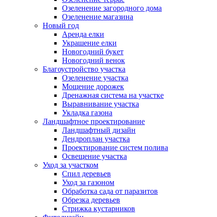
Озеленение загородного дома
Озеленение магазина
Новый год
Аренда елки
Украшение елки
Новогодний букет
Новогодний венок
Благоустройство участка
Озеленение участка
Мощение дорожек
Дренажная система на участке
Выравнивание участка
Укладка газона
Ландшафтное проектирование
Ландшафтный дизайн
Дендроплан участка
Проектирование систем полива
Освещение участка
Уход за участком
Спил деревьев
Уход за газоном
Обработка сада от паразитов
Обрезка деревьев
Стрижка кустарников