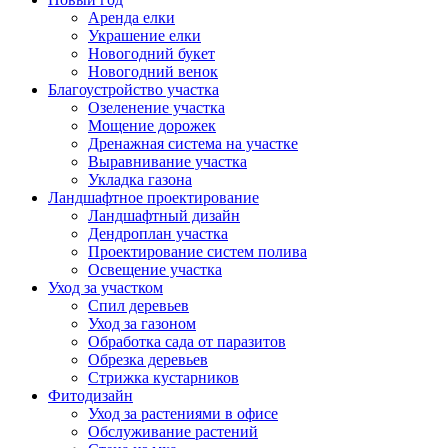
Аренда елки
Украшение елки
Новогодний букет
Новогодний венок
Благоустройство участка
Озеленение участка
Мощение дорожек
Дренажная система на участке
Выравнивание участка
Укладка газона
Ландшафтное проектирование
Ландшафтный дизайн
Дендроплан участка
Проектирование систем полива
Освещение участка
Уход за участком
Спил деревьев
Уход за газоном
Обработка сада от паразитов
Обрезка деревьев
Стрижка кустарников
Фитодизайн
Уход за растениями в офисе
Обслуживание растений