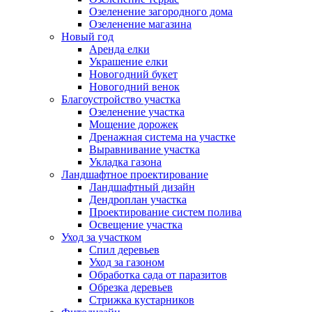
Озеленение загородного дома
Озеленение магазина
Новый год
Аренда елки
Украшение елки
Новогодний букет
Новогодний венок
Благоустройство участка
Озеленение участка
Мощение дорожек
Дренажная система на участке
Выравнивание участка
Укладка газона
Ландшафтное проектирование
Ландшафтный дизайн
Дендроплан участка
Проектирование систем полива
Освещение участка
Уход за участком
Спил деревьев
Уход за газоном
Обработка сада от паразитов
Обрезка деревьев
Стрижка кустарников