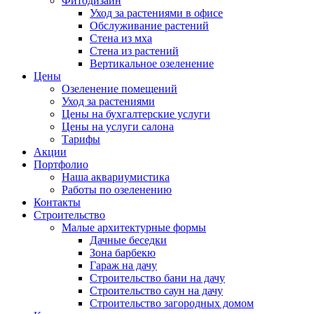
Фитодизайн
Уход за растениями в офисе
Обслуживание растений
Стена из мха
Стена из растений
Вертикальное озеленение
Цены
Озеленение помещений
Уход за растениями
Цены на бухгалтерские услуги
Цены на услуги салона
Тарифы
Акции
Портфолио
Наша аквариумистика
Работы по озеленению
Контакты
Строительство
Малые архитектурные формы
Дачные беседки
Зона барбекю
Гараж на дачу
Строительство бани на дачу
Строительство саун на дачу
Строительство загородных домом